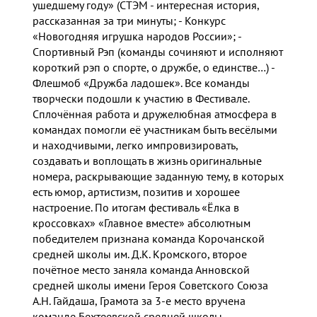
ушедшему году» (СТЭМ - интересная история,
рассказанная за три минуты; - Конкурс
«Новогодняя игрушка народов России»; -
Спортивный Рэп (команды сочиняют и исполняют
короткий рэп о спорте, о дружбе, о единстве…) -
Флешмоб «Дружба ладошек». Все команды
творчески подошли к участию в Фестивале.
Сплочённая работа и дружелюбная атмосфера в
командах помогли её участникам быть весёлыми
и находчивыми, легко импровизировать,
создавать и воплощать в жизнь оригинальные
номера, раскрывающие заданную тему, в которых
есть юмор, артистизм, позитив и хорошее
настроение. По итогам фестиваль «Ёлка в
кроссовках» «Главное вместе» абсолютным
победителем признана команда Корочанской
средней школы им. Д.К. Кромского, второе
почётное место заняла команда Анновской
средней школы имени Героя Советского Союза
А.Н. Гайдаша, Грамота за 3-е место вручена
команде Бехтеевской средней школы.